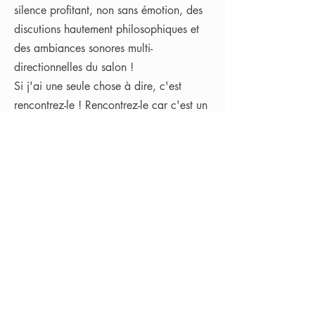
silence profitant, non sans émotion, des
discutions hautement philosophiques et
des ambiances sonores multi-
directionnelles du salon !
Si j'ai une seule chose à dire, c'est
rencontrez-le ! Rencontrez-le car c'est un
mec pas seulement bourré de talent,
même si c'est ce qu'on lui demande en
premier mais c'est un mec qui sait
écouter, conseiller et dont l'égo est si
discret que l'univers de possibles s'ouvre
rapidement en échangeant avec lui. Son
calme reposant est comme un canapé
moelleux où on oublie le temps et sa
patience, dont je n'ai jamais connu le
bout, entre en jeu et rassure au plus
haut point. Pour flirter en quelques mots